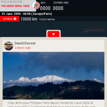
WHOLE ADVENTURE
COVERED (KM)
DAYS
THE GREAT NEPAL TREK
0000
0000
01 Janv. 2000 - 00:00 ( Europe/Paris)
ETAPE 1
LEG TITLE
01 Janv. 2000 - 00:00 ( America/Chicago)
10000 km
DETAILS
TO DESTINATION
attributions
graph
Elevation (meters)