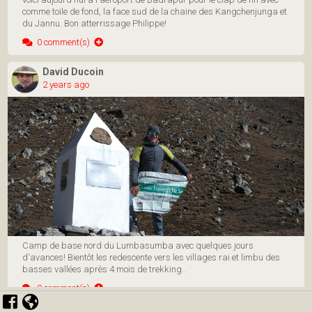
David Ducoin
6500
6000
5500
2 years ago
5000
4500
4000
3500
3000
2500
2000
1500
1000
500
0
5 Aug
16 Aug
28 Aug
9 Sep
29 Sep
11 Oct
26 Oct
12 Nov
Clap de fin pour Philippe. Parti depuis Simikot le 2 aout 2024, le
voici aujourd'hui à l'aéroport de Badrapur pour le clap de fin avec
comme toile de fond, la face sud de la chaine des Kangchenjunga et
du Jannu. Bon atterrissage Philippe!
0 comment(s)
David Ducoin
2 years ago
Data attribution